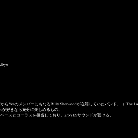
odbye
"からYesのメンバーにもなるBilly Sherwoodが在籍していたバンド。（"The L
以降のYesが好きなら充分に楽しめるもの。
ris Squireがベースとコーラスを担当しており、2/5YESサウンドが聴ける。