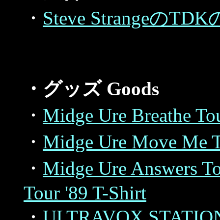
・
Steve StrangeのT
・グッズ Goods
・
Midge Ure Breathe Tou
・
Midge Ure Move Me To
・
Midge Ure Answers To
Tour '89 T-Shirt
・
ULTRAVOX STATION 