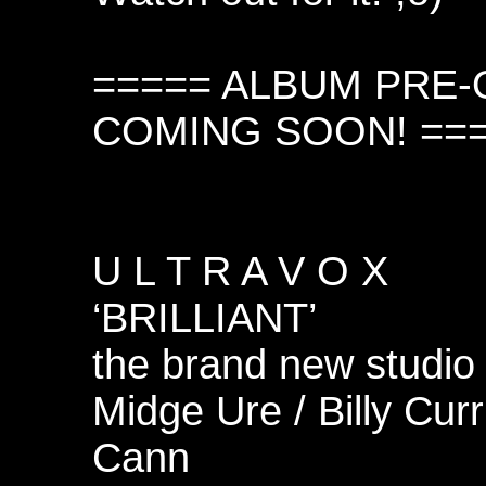
===== ALBUM PRE-
COMING SOON! ==
U L T R A V O X
‘BRILLIANT’
the brand new studio
Midge Ure / Billy Cur
Cann