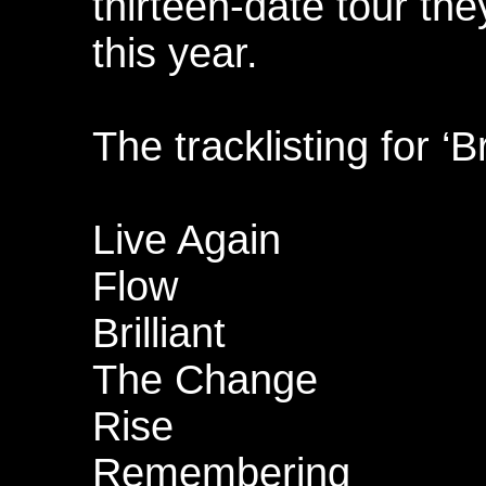
thirteen-date tour the
this year.
The tracklisting for ‘Br
Live Again
Flow
Brilliant
The Change
Rise
Remembering