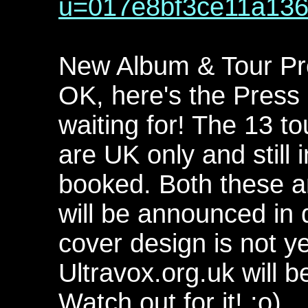
u=017e8bf3ce11a13
New Album & Tour Pr
OK, here's the Press
waiting for! The 13 t
are UK only and still 
booked. Both these a
will be announced in
cover design is not ye
Ultravox.org.uk will 
Watch out for it! ;o)