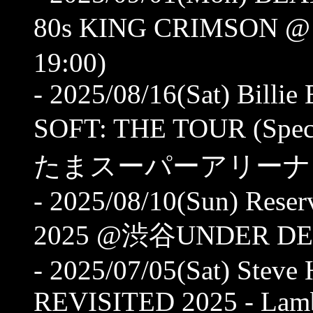
80s KING CRIMSON 
19:00)
- 2025/08/16(Sat) Bill
SOFT: THE TOUR (Spe
たまスーパーアリーナ (OP 1
- 2025/08/10(Sun) Rese
2025 @渋谷UNDER DEER 
- 2025/07/05(Sat) Steve
REVISITED 2025 - Lamb 