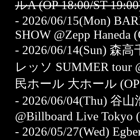
ルA (OP 18:00/ST 19:00
- 2026/06/15(Mon) B
SHOW @Zepp Haneda (O
- 2026/06/14(Sun)
レッソ SUMMER to
民ホール 大ホール (OP 16:
- 2026/06/04(Thu) 谷山浩
@Billboard Live Tokyo (
- 2026/05/27(Wed) Egbe