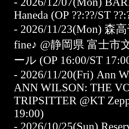
- 2026/12/07(Mon) B
Haneda (OP ??:??/ST ??:
- 2026/11/23(Mon) 森
fine♪ @静岡県 富
ール (OP 16:00/ST 17:0
- 2026/11/20(Fri) Ann
ANN WILSON: THE VO
TRIPSITTER @KT Zepp 
19:00)
- 2026/10/25(Sun) Reser