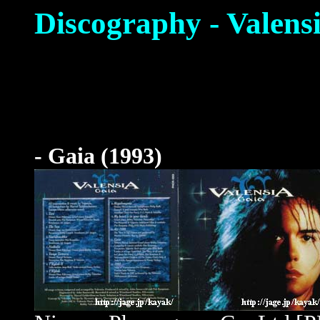
Discography - Valens
- Gaia
(1993
)