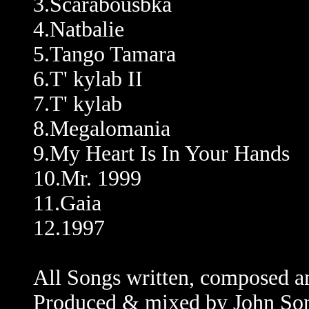
3.Scarabousbka
4.Natbalie
5.Tango Tamara
6.T' kylab II
7.T' kylab
8.Megalomania
9.My Heart Is In Your Hands
10.Mr. 1999
11.Gaia
12.1997
All Songs written, composed a
Produced & mixed by John So